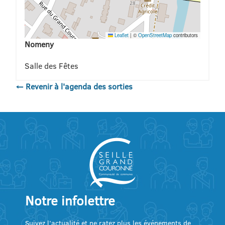
Leaflet
|
©
OpenStreetMap
contributors
Nomeny
Salle des Fêtes
← Revenir à l'agenda des sorties
Notre infolettre
Suivez l’actualité et ne ratez plus les événements de