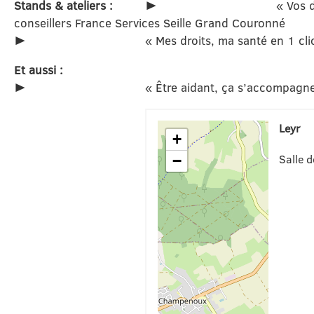
Stands & ateliers :
►
« Vos 
conseillers France Services Seille Grand Couronné
►
« Mes droits, ma santé en 1 cli
Et aussi :
►
« Être aidant, ça s’accompagn
Leyr
+
Salle 
−