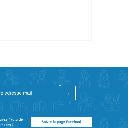
uvez l’actu de
Suivre la page Facebook
omcom :