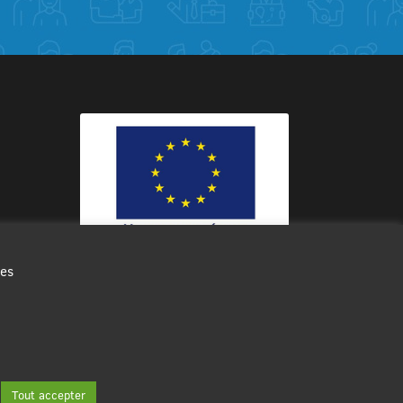
des
Ce site internet a été cofinancé par
l’Union européenne avec le Fonds
Européen de Développement Régional
à hauteur de 12 572€
Tout accepter