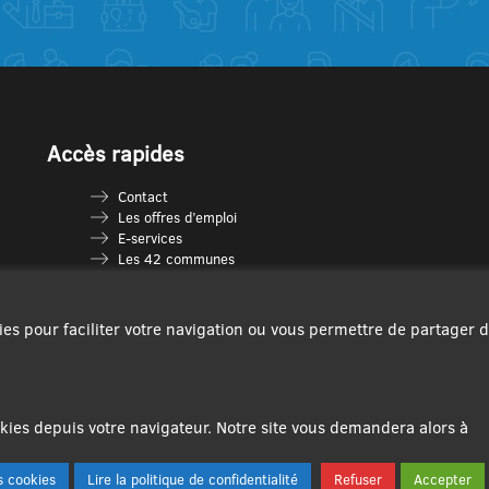
Accès rapides
Contact
Les offres d’emploi
E-services
Les 42 communes
Je vais en déchèterie
Les multi-accueils
Espace France Services
ies pour faciliter votre navigation ou vous permettre de partager 
Les séniors
L’infolettre Com’Vous
Le guide des activités
Plan du site
ies depuis votre navigateur. Notre site vous demandera alors à
 cookies
Lire la politique de confidentialité
Refuser
Accepter