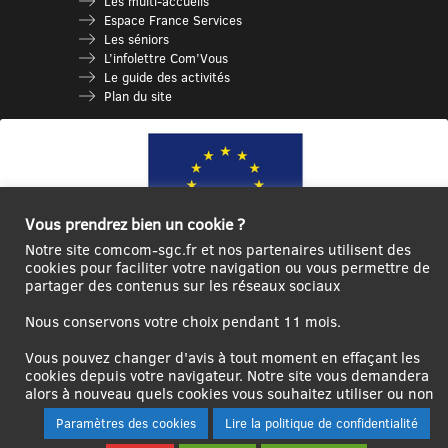
Les multi-accueils
Espace France Services
Les séniors
L’infolettre Com’Vous
Le guide des activités
Plan du site
Vous prendrez bien un cookie ?
Notre site comcom-sgc.fr et nos partenaires utilisent des
cookies pour faciliter votre navigation ou vous permettre de
partager des contenus sur les réseaux sociaux
Ce site internet a été cofinancé par l’Union européenne avec le Fonds
Européen de Développement Régional à hauteur de 12 572€
Nous conservons votre choix pendant 11 mois.
Se
Créer un
Contact
Plan
Mentions
Vous pouvez changer d'avis à tout moment en effaçant les
connecter|Se
compte
du
légales
cookies depuis votre navigateur. Notre site vous demandera
déconnecter
utilisateur
site
alors à nouveau quels cookies vous souhaitez utiliser ou non
Paramètres des cookies
Lire la politique de confidentialité