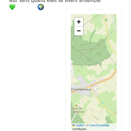
leur sens quand elles se vivent ensemble
+
−
Leaflet
|
©
OpenStreetMap
contributors