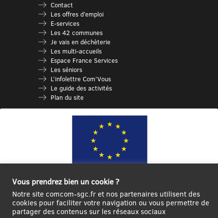
Contact
Les offres d’emploi
E-services
Les 42 communes
Je vais en déchèterie
Les multi-accueils
Espace France Services
Les séniors
L’infolettre Com’Vous
Le guide des activités
Plan du site
Vous prendrez bien un cookie ?
Ce site internet a été cofinancé par l’Union européenne avec le Fonds
Notre site comcom-sgc.fr et nos partenaires utilisent des
Européen de Développement Régional à hauteur de 12 572€
cookies pour faciliter votre navigation ou vous permettre de
partager des contenus sur les réseaux sociaux