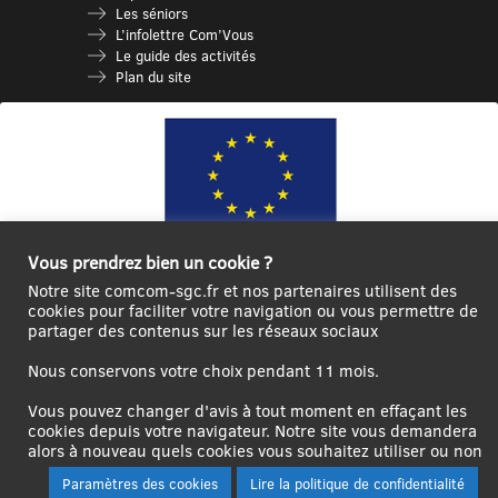
Les séniors
L’infolettre Com’Vous
Le guide des activités
Plan du site
Vous prendrez bien un cookie ?
Notre site comcom-sgc.fr et nos partenaires utilisent des
Ce site internet a été cofinancé par l’Union européenne avec le Fonds
cookies pour faciliter votre navigation ou vous permettre de
Européen de Développement Régional à hauteur de 12 572€
partager des contenus sur les réseaux sociaux
Se
Créer un
Contact
Plan
Mentions
Nous conservons votre choix pendant 11 mois.
connecter|Se
compte
du
légales
déconnecter
utilisateur
site
Vous pouvez changer d'avis à tout moment en effaçant les
cookies depuis votre navigateur. Notre site vous demandera
alors à nouveau quels cookies vous souhaitez utiliser ou non
Paramètres des cookies
Lire la politique de confidentialité