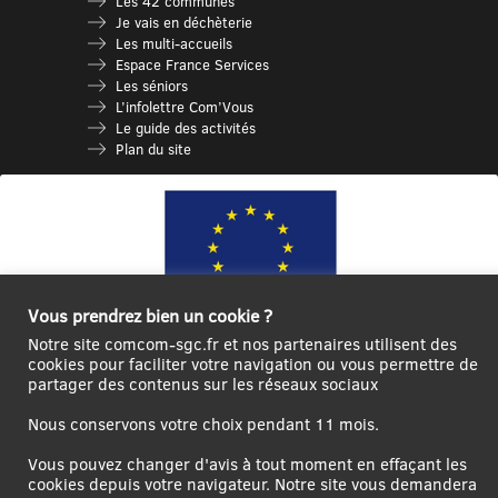
Les 42 communes
Je vais en déchèterie
Les multi-accueils
Espace France Services
Les séniors
L’infolettre Com’Vous
Le guide des activités
Plan du site
Vous prendrez bien un cookie ?
Notre site comcom-sgc.fr et nos partenaires utilisent des
cookies pour faciliter votre navigation ou vous permettre de
Ce site internet a été cofinancé par l’Union européenne avec le Fonds
partager des contenus sur les réseaux sociaux
Européen de Développement Régional à hauteur de 12 572€
Nous conservons votre choix pendant 11 mois.
Se
Créer un
Contact
Plan
Mentions
connecter|Se
compte
du
légales
Vous pouvez changer d'avis à tout moment en effaçant les
déconnecter
utilisateur
site
cookies depuis votre navigateur. Notre site vous demandera