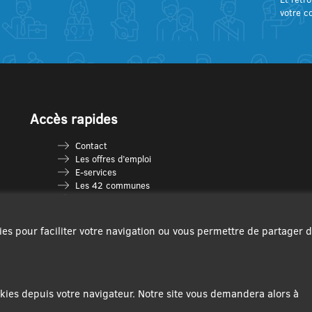
votre c
Accès rapides
Contact
Les offres d’emploi
E-services
Les 42 communes
Je vais en déchèterie
Les multi-accueils
Espace France Services
ies pour faciliter votre navigation ou vous permettre de partager 
Les séniors
L’infolettre Com’Vous
Le guide des activités
Plan du site
ies depuis votre navigateur. Notre site vous demandera alors à