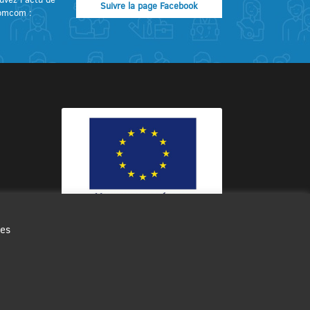
Suivre la page Facebook
omcom :
des
Ce site internet a été cofinancé par
l’Union européenne avec le Fonds
Européen de Développement Régional
à hauteur de 12 572€