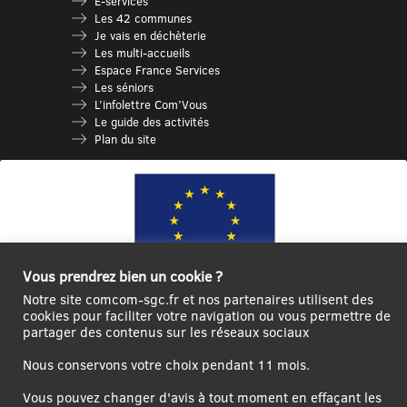
E-services
Les 42 communes
Je vais en déchèterie
Les multi-accueils
Espace France Services
Les séniors
L’infolettre Com’Vous
Le guide des activités
Plan du site
Vous prendrez bien un cookie ?
Notre site comcom-sgc.fr et nos partenaires utilisent des
cookies pour faciliter votre navigation ou vous permettre de
Ce site internet a été cofinancé par l’Union européenne avec le Fonds
partager des contenus sur les réseaux sociaux
Européen de Développement Régional à hauteur de 12 572€
Nous conservons votre choix pendant 11 mois.
Se
Créer un
Contact
Plan
Mentions
connecter|Se
compte
du
légales
Vous pouvez changer d'avis à tout moment en effaçant les
déconnecter
utilisateur
site