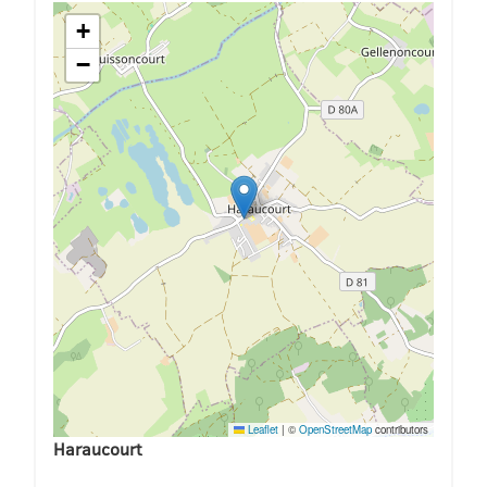
+
−
Leaflet
|
©
OpenStreetMap
contributors
Haraucourt