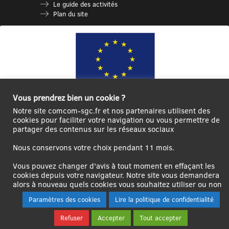
Le guide des activités
Plan du site
Vous prendrez bien un cookie ?
Notre site comcom-sgc.fr et nos partenaires utilisent des
Ce site internet a été cofinancé par l’Union européenne avec le Fonds
cookies pour faciliter votre navigation ou vous permettre de
Européen de Développement Régional à hauteur de 12 572€
partager des contenus sur les réseaux sociaux
Se
Créer un
Contact
Plan
Mentions
Nous conservons votre choix pendant 11 mois.
connecter|Se
compte
du
légales
déconnecter
utilisateur
site
Vous pouvez changer d'avis à tout moment en effaçant les
cookies depuis votre navigateur. Notre site vous demandera
alors à nouveau quels cookies vous souhaitez utiliser ou non
Paramètres des cookies
Lire la politique de confidentialité
Refuser
Accepter
Tout accepter