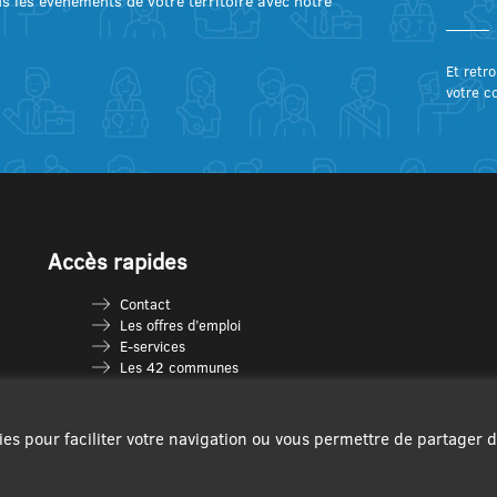
lus les événements de votre territoire avec notre
Et retro
votre c
Accès rapides
Contact
Les offres d’emploi
E-services
Les 42 communes
Je vais en déchèterie
Les multi-accueils
Espace France Services
ies pour faciliter votre navigation ou vous permettre de partager 
Les séniors
L’infolettre Com’Vous
Le guide des activités