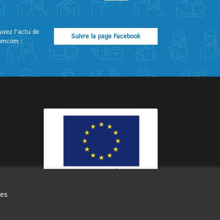
uvez l’actu de
Suivre la page Facebook
omcom :
des
Ce site internet a été cofinancé par
l’Union européenne avec le Fonds
Européen de Développement Régional