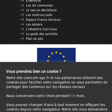
E-services
Les 42 communes
Je vais en déchèterie
Les multi-accueils
Espace France Services
Les séniors
L’infolettre Com’Vous
Le guide des activités
Plan du site
Vous prendrez bien un cookie ?
Notre site comcom-sgc.fr et nos partenaires utilisent des
cookies pour faciliter votre navigation ou vous permettre de
partager des contenus sur les réseaux sociaux
Ce site internet a été cofinancé par l’Union européenne avec le Fonds
Européen de Développement Régional à hauteur de 12 572€
Nous conservons votre choix pendant 11 mois.
Se
Créer un
Contact
Plan
Mentions
Vous pouvez changer d'avis à tout moment en effaçant les
connecter|Se
compte
du
légales
cookies depuis votre navigateur. Notre site vous demandera
déconnecter
utilisateur
site