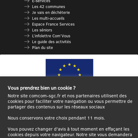
E-services
Les 42 communes
Je vais en déchèterie
Les multi-accueils
Espace France Services
Les séniors
L’infolettre Com’Vous
Le guide des activités
Plan du site
Vous prendrez bien un cookie ?
Notre site comcom-sgc.fr et nos partenaires utilisent des
cookies pour faciliter votre navigation ou vous permettre de
partager des contenus sur les réseaux sociaux
Ce site internet a été cofinancé par l’Union européenne avec le Fonds
Européen de Développement Régional à hauteur de 12 572€
Nous conservons votre choix pendant 11 mois.
Se
Créer un
Contact
Plan
Mentions
Vous pouvez changer d'avis à tout moment en effaçant les
connecter|Se
compte
du
légales
cookies depuis votre navigateur. Notre site vous demandera
déconnecter
utilisateur
site