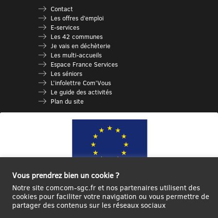
Contact
Les offres d’emploi
E-services
Les 42 communes
Je vais en déchèterie
Les multi-accueils
Espace France Services
Les séniors
L’infolettre Com’Vous
Le guide des activités
Plan du site
Vous prendrez bien un cookie ?
Notre site comcom-sgc.fr et nos partenaires utilisent des
cookies pour faciliter votre navigation ou vous permettre de
Ce site internet a été cofinancé par l’Union européenne avec le Fonds
partager des contenus sur les réseaux sociaux
Européen de Développement Régional à hauteur de 12 572€