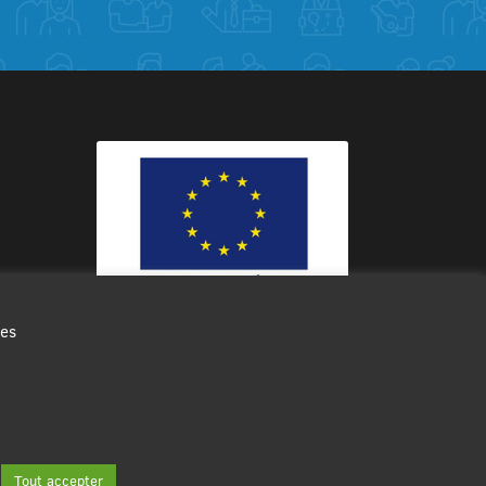
des
Ce site internet a été cofinancé par
l’Union européenne avec le Fonds
Européen de Développement Régional
à hauteur de 12 572€
Tout accepter