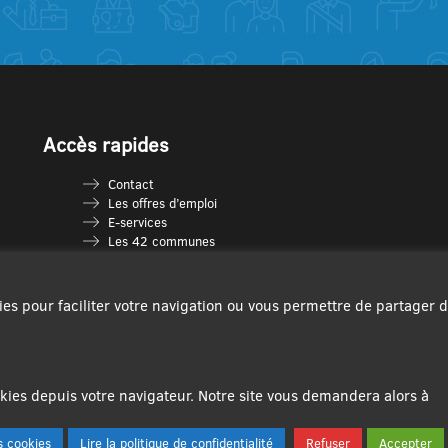
Accès rapides
Contact
Les offres d’emploi
E-services
Les 42 communes
Je vais en déchèterie
Les multi-accueils
Espace France Services
ies pour faciliter votre navigation ou vous permettre de partager 
Les séniors
L’infolettre Com’Vous
Le guide des activités
Plan du site
ies depuis votre navigateur. Notre site vous demandera alors à
 cookies
Lire la politique de confidentialité
Refuser
Accepter