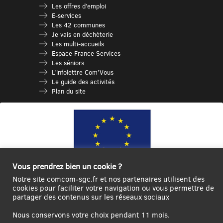
Les offres d’emploi
E-services
Les 42 communes
Je vais en déchèterie
Les multi-accueils
Espace France Services
Les séniors
L’infolettre Com’Vous
Le guide des activités
Plan du site
Vous prendrez bien un cookie ?
Notre site comcom-sgc.fr et nos partenaires utilisent des
cookies pour faciliter votre navigation ou vous permettre de
Ce site internet a été cofinancé par l’Union européenne avec le Fonds
partager des contenus sur les réseaux sociaux
Européen de Développement Régional à hauteur de 12 572€
Nous conservons votre choix pendant 11 mois.
Se
Créer un
Contact
Plan
Mentions