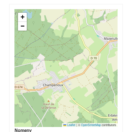
+
−
Leaflet
|
©
OpenStreetMap
contributors
Nomeny