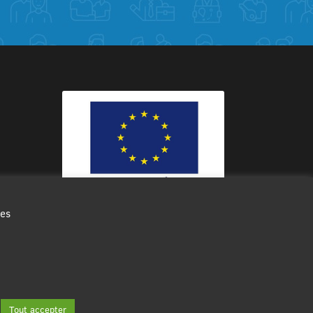
des
Ce site internet a été cofinancé par
l’Union européenne avec le Fonds
Européen de Développement Régional
à hauteur de 12 572€
Tout accepter