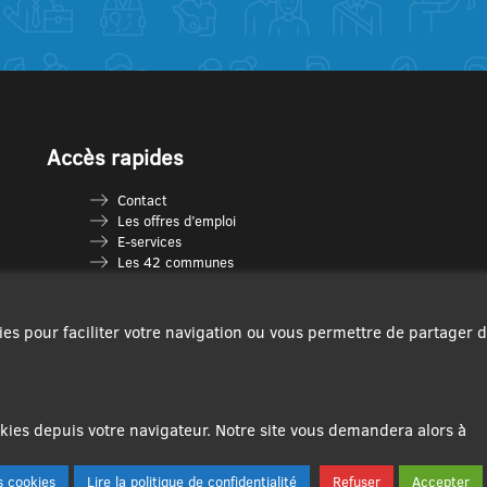
Accès rapides
Contact
Les offres d’emploi
E-services
Les 42 communes
Je vais en déchèterie
Les multi-accueils
Espace France Services
ies pour faciliter votre navigation ou vous permettre de partager 
Les séniors
L’infolettre Com’Vous
Le guide des activités
Plan du site
ies depuis votre navigateur. Notre site vous demandera alors à
 cookies
Lire la politique de confidentialité
Refuser
Accepter