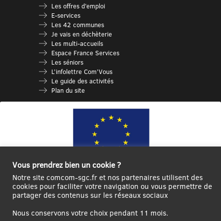
Les offres d’emploi
E-services
Les 42 communes
Je vais en déchèterie
Les multi-accueils
Espace France Services
Les séniors
L’infolettre Com’Vous
Le guide des activités
Plan du site
Vous prendrez bien un cookie ?
Notre site comcom-sgc.fr et nos partenaires utilisent des
cookies pour faciliter votre navigation ou vous permettre de
Ce site internet a été cofinancé par l’Union européenne avec le Fonds
partager des contenus sur les réseaux sociaux
Européen de Développement Régional à hauteur de 12 572€
Nous conservons votre choix pendant 11 mois.
Se
Créer un
Contact
Plan
Mentions