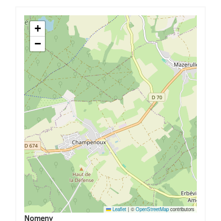
+
−
Leaflet
|
©
OpenStreetMap
contributors
Nomeny