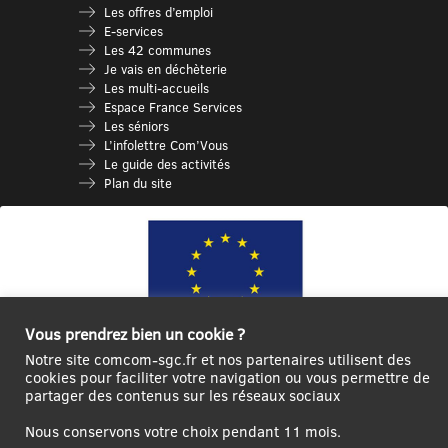
Les offres d’emploi
E-services
Les 42 communes
Je vais en déchèterie
Les multi-accueils
Espace France Services
Les séniors
L’infolettre Com’Vous
Le guide des activités
Plan du site
Vous prendrez bien un cookie ?
Notre site comcom-sgc.fr et nos partenaires utilisent des
cookies pour faciliter votre navigation ou vous permettre de
Ce site internet a été cofinancé par l’Union européenne avec le Fonds
partager des contenus sur les réseaux sociaux
Européen de Développement Régional à hauteur de 12 572€
Nous conservons votre choix pendant 11 mois.
Se
Créer un
Contact
Plan
Mentions