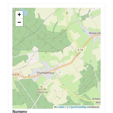
+
−
Leaflet
|
©
OpenStreetMap
contributors
Nomeny