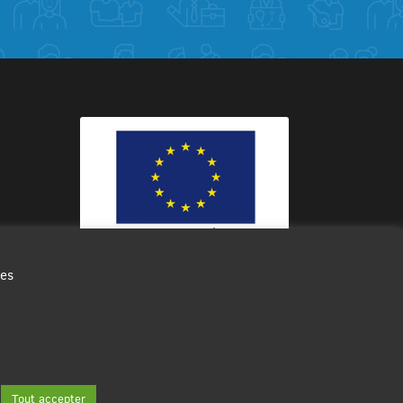
des
Ce site internet a été cofinancé par
l’Union européenne avec le Fonds
Européen de Développement Régional
à hauteur de 12 572€
Tout accepter