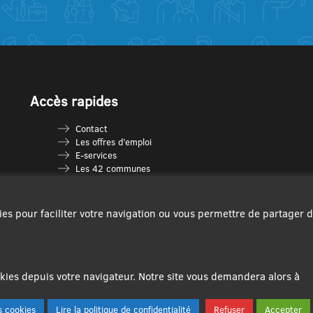
Accès rapides
Contact
Les offres d’emploi
E-services
Les 42 communes
Je vais en déchèterie
Les multi-accueils
Espace France Services
ies pour faciliter votre navigation ou vous permettre de partager 
Les séniors
L’infolettre Com’Vous
Le guide des activités
Plan du site
ies depuis votre navigateur. Notre site vous demandera alors à
 cookies
Lire la politique de confidentialité
Refuser
Accepter