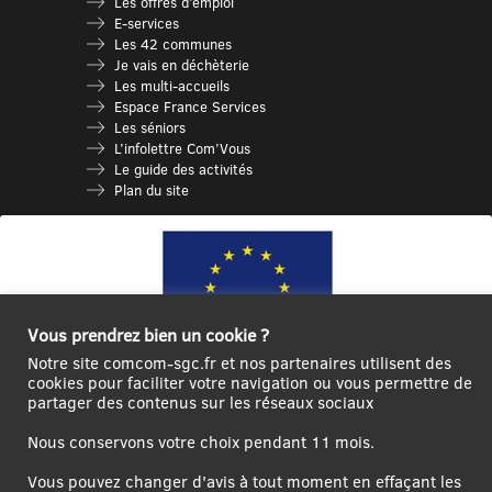
Les offres d’emploi
E-services
Les 42 communes
Je vais en déchèterie
Les multi-accueils
Espace France Services
Les séniors
L’infolettre Com’Vous
Le guide des activités
Plan du site
Vous prendrez bien un cookie ?
Notre site comcom-sgc.fr et nos partenaires utilisent des
cookies pour faciliter votre navigation ou vous permettre de
partager des contenus sur les réseaux sociaux
Ce site internet a été cofinancé par l’Union européenne avec le Fonds
Européen de Développement Régional à hauteur de 12 572€
Nous conservons votre choix pendant 11 mois.
Se
Créer un
Contact
Plan
Mentions
Vous pouvez changer d'avis à tout moment en effaçant les
connecter|Se
compte
du
légales