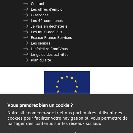
Contact
Les offres d’emploi
E-services
Les 42 communes
Je vais en déchèterie
Les multi-accueils
Espace France Services
Les séniors
L’infolettre Com’Vous
Le guide des activités
Plan du site
Vous prendrez bien un cookie ?
Notre site comcom-sgc.fr et nos partenaires utilisent des
cookies pour faciliter votre navigation ou vous permettre de
Ce site internet a été cofinancé par l’Union européenne avec le Fonds
partager des contenus sur les réseaux sociaux
Européen de Développement Régional à hauteur de 12 572€