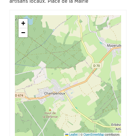
artisans locaux. Place de la Mairie
+
−
Leaflet
|
©
OpenStreetMap
contributors