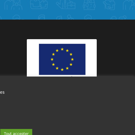
des
Ce site internet a été cofinancé par
l’Union européenne avec le Fonds
Européen de Développement Régional
à hauteur de 12 572€
Tout accepter