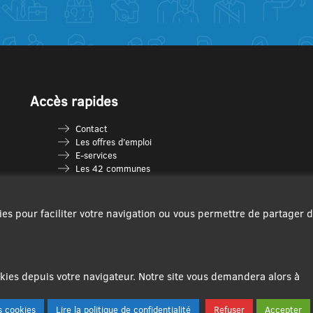
Accès rapides
Contact
Les offres d’emploi
E-services
Les 42 communes
Je vais en déchèterie
Les multi-accueils
Espace France Services
ies pour faciliter votre navigation ou vous permettre de partager 
Les séniors
L’infolettre Com’Vous
Le guide des activités
Plan du site
ies depuis votre navigateur. Notre site vous demandera alors à
 cookies
Lire la politique de confidentialité
Refuser
Accepter