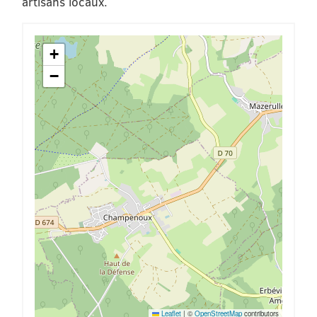
artisans locaux.
+
−
Leaflet
|
©
OpenStreetMap
contributors