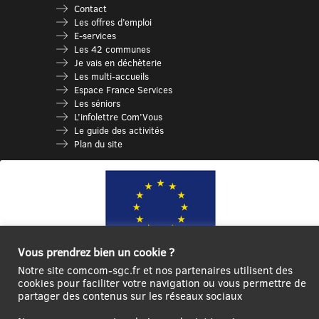
Contact
Les offres d’emploi
E-services
Les 42 communes
Je vais en déchèterie
Les multi-accueils
Espace France Services
Les séniors
L’infolettre Com’Vous
Le guide des activités
Plan du site
Vous prendrez bien un cookie ?
Notre site comcom-sgc.fr et nos partenaires utilisent des
cookies pour faciliter votre navigation ou vous permettre de
Ce site internet a été cofinancé par l’Union européenne avec le Fonds
partager des contenus sur les réseaux sociaux
Européen de Développement Régional à hauteur de 12 572€