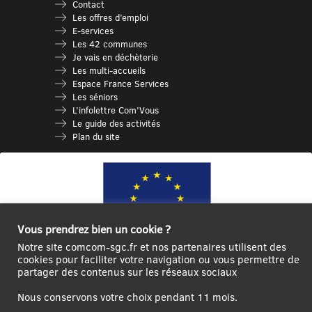
Contact
Les offres d’emploi
E-services
Les 42 communes
Je vais en déchèterie
Les multi-accueils
Espace France Services
Les séniors
L’infolettre Com’Vous
Le guide des activités
Plan du site
Vous prendrez bien un cookie ?
Notre site comcom-sgc.fr et nos partenaires utilisent des
cookies pour faciliter votre navigation ou vous permettre de
partager des contenus sur les réseaux sociaux
Ce site internet a été cofinancé par l’Union européenne avec le Fonds
Européen de Développement Régional à hauteur de 12 572€
Nous conservons votre choix pendant 11 mois.
Se
Créer un
Contact
Plan
Mentions