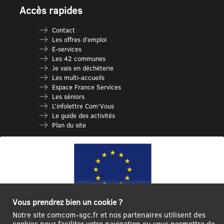
Accès rapides
Contact
Les offres d’emploi
E-services
Les 42 communes
Je vais en déchèterie
Les multi-accueils
Espace France Services
Les séniors
L’infolettre Com’Vous
Le guide des activités
Plan du site
Vous prendrez bien un cookie ?
Notre site comcom-sgc.fr et nos partenaires utilisent des
Ce site internet a été cofinancé par l’Union européenne avec le Fonds
cookies pour faciliter votre navigation ou vous permettre de