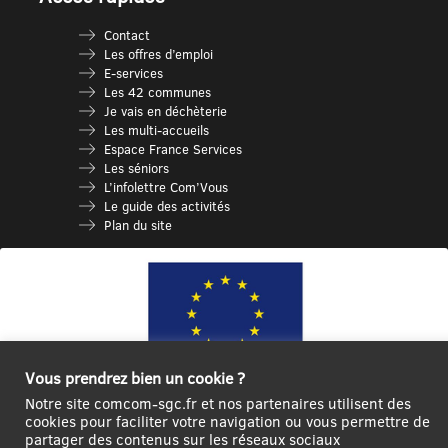
Contact
Les offres d’emploi
E-services
Les 42 communes
Je vais en déchèterie
Les multi-accueils
Espace France Services
Les séniors
L’infolettre Com’Vous
Le guide des activités
Plan du site
Vous prendrez bien un cookie ?
Notre site comcom-sgc.fr et nos partenaires utilisent des
Ce site internet a été cofinancé par l’Union européenne avec le Fonds
cookies pour faciliter votre navigation ou vous permettre de
partager des contenus sur les réseaux sociaux
Européen de Développement Régional à hauteur de 12 572€