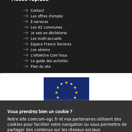
Contact
Les offres d’emploi
E-services
Les 42 communes
Je vais en déchèterie
Les multi-accueils
Espace France Services
Les séniors
L’infolettre Com’Vous
Le guide des activités
Plan du site
Vous prendrez bien un cookie ?
Notre site comcom-sgc.fr et nos partenaires utilisent des
Ce site internet a été cofinancé par l’Union européenne avec le Fonds
cookies pour faciliter votre navigation ou vous permettre de
partager des contenus sur les réseaux sociaux
Européen de Développement Régional à hauteur de 12 572€