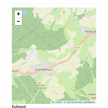
+
−
Leaflet
|
©
OpenStreetMap
contributors
Eulmont