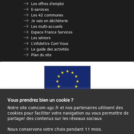
Les offres d’emploi
E-services
Les 42 communes
Je vais en déchèterie
Les multi-accueils
Espace France Services
Les séniors
L’infolettre Com’Vous
Le guide des activités
Plan du site
Vous prendrez bien un cookie ?
Notre site comcom-sgc.fr et nos partenaires utilisent des
cookies pour faciliter votre navigation ou vous permettre de
Ce site internet a été cofinancé par l’Union européenne avec le Fonds
partager des contenus sur les réseaux sociaux
Européen de Développement Régional à hauteur de 12 572€
Nous conservons votre choix pendant 11 mois.
Se
Créer un
Contact
Plan
Mentions