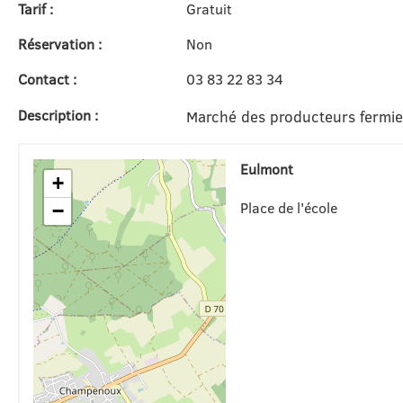
Tarif :
Gratuit
Réservation :
Non
Contact :
03 83 22 83 34
Description :
Marché des producteurs fermiers
Eulmont
+
Place de l'école
−