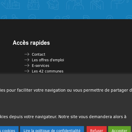
Accès rapides
Contact
Les offres d’emploi
E-services
Les 42 communes
Je vais en déchèterie
Les multi-accueils
Espace France Services
ies pour faciliter votre navigation ou vous permettre de partager 
Les séniors
L’infolettre Com’Vous
Le guide des activités
Plan du site
ies depuis votre navigateur. Notre site vous demandera alors à
 cookies
Lire la politique de confidentialité
Refuser
Accepter