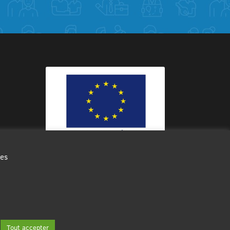
des
Ce site internet a été cofinancé par
l’Union européenne avec le Fonds
Européen de Développement Régional
à hauteur de 12 572€
Tout accepter