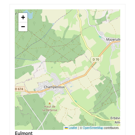
+
−
Leaflet
|
©
OpenStreetMap
contributors
Eulmont