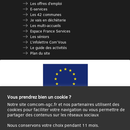
Les offres d’emploi
E-services
Les 42 communes
Je vais en déchèterie
Les multi-accueils
Espace France Services
Les séniors
L’infolettre Com’Vous
Le guide des activités
Plan du site
Vous prendrez bien un cookie ?
Notre site comcom-sgc.fr et nos partenaires utilisent des
cookies pour faciliter votre navigation ou vous permettre de
Ce site internet a été cofinancé par l’Union européenne avec le Fonds
partager des contenus sur les réseaux sociaux
Européen de Développement Régional à hauteur de 12 572€
Nous conservons votre choix pendant 11 mois.
Se
Créer un
Contact
Plan
Mentions