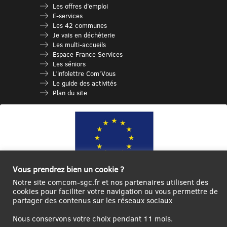
Les offres d’emploi
E-services
Les 42 communes
Je vais en déchèterie
Les multi-accueils
Espace France Services
Les séniors
L’infolettre Com’Vous
Le guide des activités
Plan du site
Vous prendrez bien un cookie ?
Notre site comcom-sgc.fr et nos partenaires utilisent des
cookies pour faciliter votre navigation ou vous permettre de
Ce site internet a été cofinancé par l’Union européenne avec le Fonds
partager des contenus sur les réseaux sociaux
Européen de Développement Régional à hauteur de 12 572€
Nous conservons votre choix pendant 11 mois.
Se
Créer un
Contact
Plan
Mentions