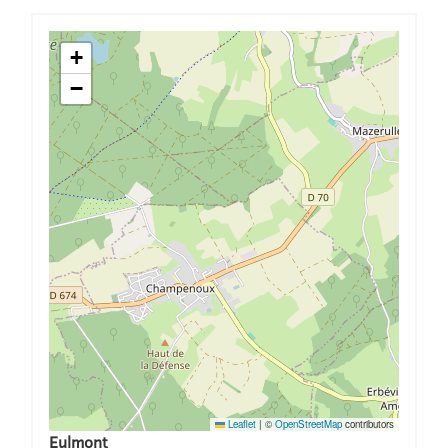
+
−
Leaflet
|
©
OpenStreetMap
contributors
Eulmont