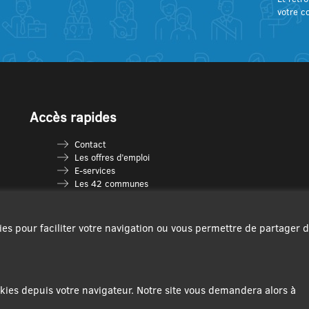
votre c
Accès rapides
Contact
Les offres d’emploi
E-services
Les 42 communes
Je vais en déchèterie
Les multi-accueils
Espace France Services
ies pour faciliter votre navigation ou vous permettre de partager 
Les séniors
L’infolettre Com’Vous
Le guide des activités
Plan du site
ies depuis votre navigateur. Notre site vous demandera alors à