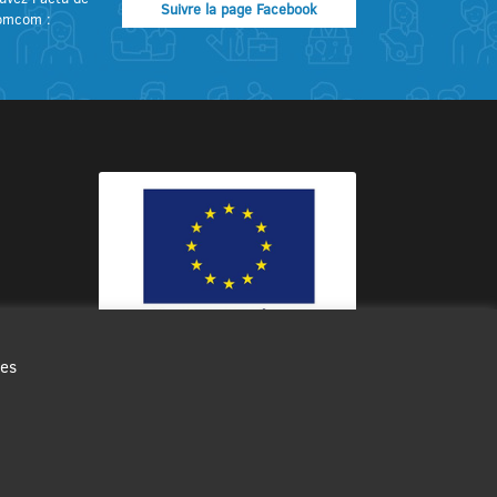
Suivre la page Facebook
omcom :
des
Ce site internet a été cofinancé par
l’Union européenne avec le Fonds
Européen de Développement Régional
à hauteur de 12 572€