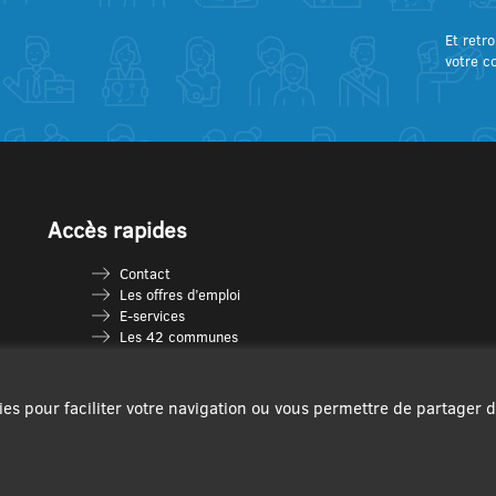
Et retro
votre c
Accès rapides
Contact
Les offres d’emploi
E-services
Les 42 communes
Je vais en déchèterie
Les multi-accueils
Espace France Services
ies pour faciliter votre navigation ou vous permettre de partager 
Les séniors
L’infolettre Com’Vous
Le guide des activités
Plan du site