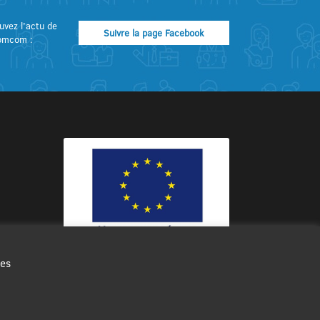
uvez l’actu de
Suivre la page Facebook
omcom :
des
Ce site internet a été cofinancé par
l’Union européenne avec le Fonds
Européen de Développement Régional
à hauteur de 12 572€