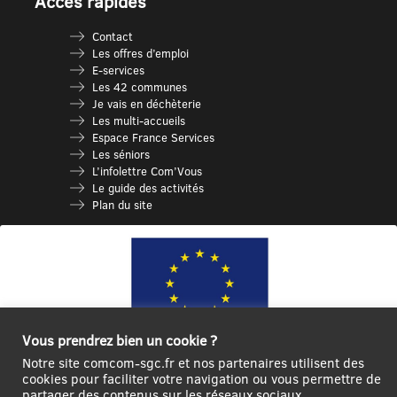
Accès rapides
Contact
Les offres d’emploi
E-services
Les 42 communes
Je vais en déchèterie
Les multi-accueils
Espace France Services
Les séniors
L’infolettre Com’Vous
Le guide des activités
Plan du site
Vous prendrez bien un cookie ?
Notre site comcom-sgc.fr et nos partenaires utilisent des
Ce site internet a été cofinancé par l’Union européenne avec le Fonds
cookies pour faciliter votre navigation ou vous permettre de
partager des contenus sur les réseaux sociaux
Européen de Développement Régional à hauteur de 12 572€