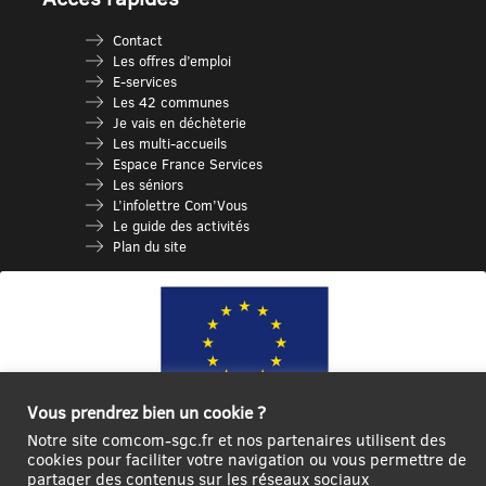
Contact
Les offres d’emploi
E-services
Les 42 communes
Je vais en déchèterie
Les multi-accueils
Espace France Services
Les séniors
L’infolettre Com’Vous
Le guide des activités
Plan du site
Vous prendrez bien un cookie ?
Notre site comcom-sgc.fr et nos partenaires utilisent des
Ce site internet a été cofinancé par l’Union européenne avec le Fonds
cookies pour faciliter votre navigation ou vous permettre de
partager des contenus sur les réseaux sociaux
Européen de Développement Régional à hauteur de 12 572€