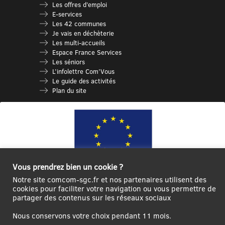
Les offres d’emploi
E-services
Les 42 communes
Je vais en déchèterie
Les multi-accueils
Espace France Services
Les séniors
L’infolettre Com’Vous
Le guide des activités
Plan du site
Vous prendrez bien un cookie ?
Notre site comcom-sgc.fr et nos partenaires utilisent des
cookies pour faciliter votre navigation ou vous permettre de
Ce site internet a été cofinancé par l’Union européenne avec le Fonds
partager des contenus sur les réseaux sociaux
Européen de Développement Régional à hauteur de 12 572€
Nous conservons votre choix pendant 11 mois.
Se
Créer un
Contact
Plan
Mentions