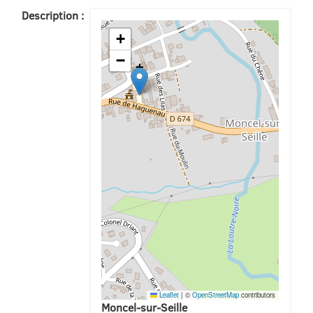
Description :
+
−
Leaflet
|
©
OpenStreetMap
contributors
Moncel-sur-Seille