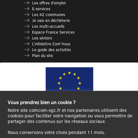
Les offres d’emploi
E-services
Les 42 communes
Je vais en déchèterie
Les multi-accueils
Espace France Services
Les séniors
L’infolettre Com’Vous
Le guide des activités
Plan du site
Vous prendrez bien un cookie ?
Notre site comcom-sgc.fr et nos partenaires utilisent des
cookies pour faciliter votre navigation ou vous permettre de
Ce site internet a été cofinancé par l’Union européenne avec le Fonds
partager des contenus sur les réseaux sociaux
Européen de Développement Régional à hauteur de 12 572€
Nous conservons votre choix pendant 11 mois.
Se
Créer un
Contact
Plan
Mentions