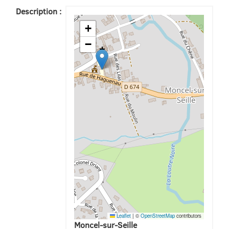
Description :
+
−
Leaflet
|
©
OpenStreetMap
contributors
Moncel-sur-Seille