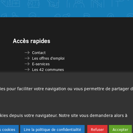
Accès rapides
Contact
Les offres d’emploi
E-services
Les 42 communes
Je vais en déchèterie
Les multi-accueils
Espace France Services
ies pour faciliter votre navigation ou vous permettre de partager 
Les séniors
L’infolettre Com’Vous
Le guide des activités
Plan du site
ies depuis votre navigateur. Notre site vous demandera alors à
 cookies
Lire la politique de confidentialité
Refuser
Accepter