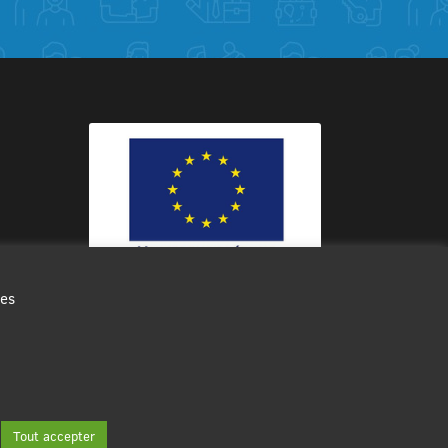
des
Ce site internet a été cofinancé par
l’Union européenne avec le Fonds
Européen de Développement Régional
à hauteur de 12 572€
Tout accepter