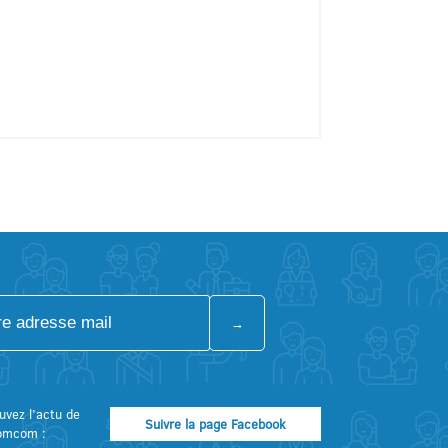
uvez l’actu de
Suivre la page Facebook
omcom :