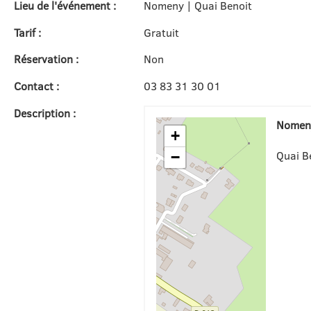
Lieu de l'événement :
Nomeny | Quai Benoit
Tarif :
Gratuit
Réservation :
Non
Contact :
03 83 31 30 01
Description :
Nomen
+
Quai B
−