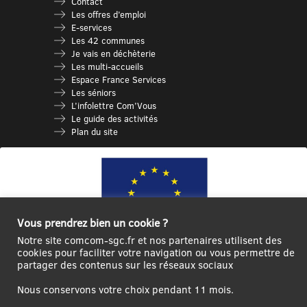
Contact
Les offres d’emploi
E-services
Les 42 communes
Je vais en déchèterie
Les multi-accueils
Espace France Services
Les séniors
L’infolettre Com’Vous
Le guide des activités
Plan du site
Vous prendrez bien un cookie ?
Notre site comcom-sgc.fr et nos partenaires utilisent des
cookies pour faciliter votre navigation ou vous permettre de
partager des contenus sur les réseaux sociaux
Ce site internet a été cofinancé par l’Union européenne avec le Fonds
Européen de Développement Régional à hauteur de 12 572€
Nous conservons votre choix pendant 11 mois.
Se
Créer un
Contact
Plan
Mentions