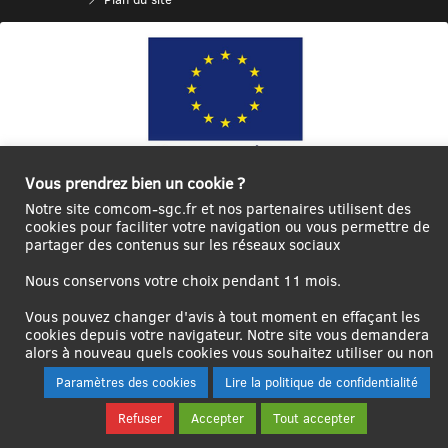
Vous prendrez bien un cookie ?
Ce site internet a été cofinancé par l’Union européenne avec le Fonds
Notre site comcom-sgc.fr et nos partenaires utilisent des
Européen de Développement Régional à hauteur de 12 572€
cookies pour faciliter votre navigation ou vous permettre de
partager des contenus sur les réseaux sociaux
Se
Créer un
Contact
Plan
Mentions
connecter|Se
compte
du
légales
Nous conservons votre choix pendant 11 mois.
déconnecter
utilisateur
site
Vous pouvez changer d'avis à tout moment en effaçant les
cookies depuis votre navigateur. Notre site vous demandera
alors à nouveau quels cookies vous souhaitez utiliser ou non
Paramètres des cookies
Lire la politique de confidentialité
Refuser
Accepter
Tout accepter