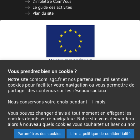
L’infolettre Com’Vous
Le guide des activités
Plan du site
Vous prendrez bien un cookie ?
Ce site internet a été cofinancé par l’Union européenne avec le Fonds
Notre site comcom-sgc.fr et nos partenaires utilisent des
Européen de Développement Régional à hauteur de 12 572€
cookies pour faciliter votre navigation ou vous permettre de
partager des contenus sur les réseaux sociaux
Se
Créer un
Contact
Plan
Mentions
connecter|Se
compte
du
légales
Nous conservons votre choix pendant 11 mois.
déconnecter
utilisateur
site
Vous pouvez changer d'avis à tout moment en effaçant les
cookies depuis votre navigateur. Notre site vous demandera
alors à nouveau quels cookies vous souhaitez utiliser ou non
Paramètres des cookies
Lire la politique de confidentialité