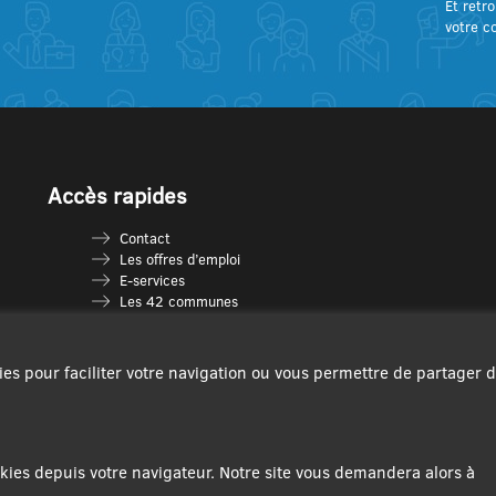
Et retro
votre c
Accès rapides
Contact
Les offres d’emploi
E-services
Les 42 communes
Je vais en déchèterie
Les multi-accueils
Espace France Services
ies pour faciliter votre navigation ou vous permettre de partager 
Les séniors
L’infolettre Com’Vous
Le guide des activités
Plan du site
ies depuis votre navigateur. Notre site vous demandera alors à