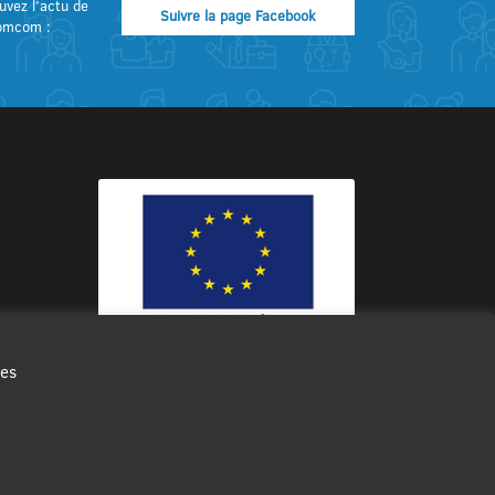
uvez l’actu de
Suivre la page Facebook
omcom :
des
Ce site internet a été cofinancé par
l’Union européenne avec le Fonds
Européen de Développement Régional
à hauteur de 12 572€