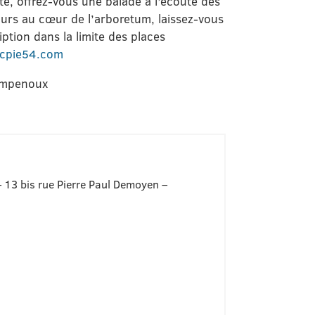
te, offrez-vous une balade à l’écoute des
ours au cœur de l’arboretum, laissez-vous
ption dans la limite des places
@cpie54.com
hampenoux
 13 bis rue Pierre Paul Demoyen –