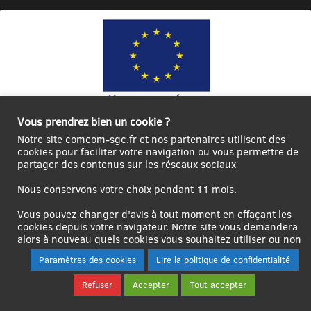
Vous prendrez bien un cookie ?
Ce site internet a été cofinancé par l’Union européenne avec le Fonds
Notre site comcom-sgc.fr et nos partenaires utilisent des
Européen de Développement Régional à hauteur de 12 572€
cookies pour faciliter votre navigation ou vous permettre de
partager des contenus sur les réseaux sociaux
Se
Créer un
Contact
Plan
Mentions
connecter|Se
compte
du
légales
Nous conservons votre choix pendant 11 mois.
déconnecter
utilisateur
site
Vous pouvez changer d'avis à tout moment en effaçant les
cookies depuis votre navigateur. Notre site vous demandera
alors à nouveau quels cookies vous souhaitez utiliser ou non
Paramètres des cookies
Lire la politique de confidentialité
Refuser
Accepter
Tout accepter