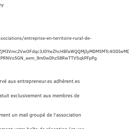
my
ciations/entreprise-en-territoire-rural-de-
a0ZjM3Vmc2VwOFdqc3J0YwZhcHBfaWQQMjIyMDM5MTc4ODIwM
BBPRNVo5GN_aem_9m0wDhz58RwTTVSqkPFpPg
vé aux entrepreneur.es adhérent.es
ratuit exclusivement aux membres de
ment un mail groupé de l’association