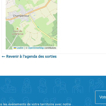
Leaflet
|
©
OpenStreetMap
contributors
← Revenir à l'agenda des sorties
lus les événements de votre territoire avec notre