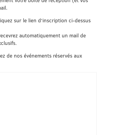
lement votre boîte de réception (et vos
ail.
quez sur le lien d’inscription ci-dessus
 recevrez automatiquement un mail de
clusifs.
tez de nos événements réservés aux