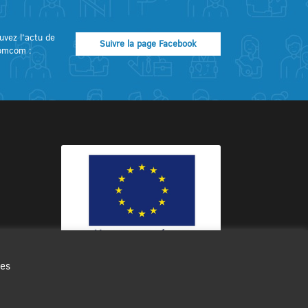
uvez l’actu de
Suivre la page Facebook
omcom :
des
Ce site internet a été cofinancé par
l’Union européenne avec le Fonds
Européen de Développement Régional
à hauteur de 12 572€