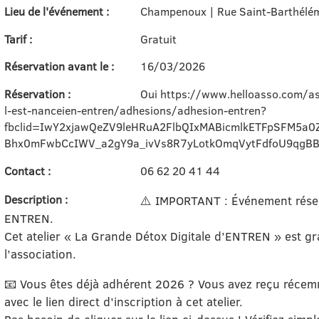
Lieu de l'événement :
Champenoux | Rue Saint-Barthélé
Tarif :
Gratuit
Réservation avant le :
16/03/2026
Réservation :
Oui https://www.helloasso.com/asso
l-est-nanceien-entren/adhesions/adhesion-entren?
fbclid=IwY2xjawQeZV9leHRuA2FlbQIxMABicmlkETFpSFM5
Bhx0mFwbCcIWV_a2gY9a_ivVs8R7yLotkOmqVytFdfoU9qg
Contact :
06 62 20 41 44
Description :
⚠️ IMPORTANT : Événement réser
ENTREN.
Cet atelier « La Grande Détox Digitale d’ENTREN » est g
l’association.
📧 Vous êtes déjà adhérent 2026 ? Vous avez reçu récem
avec le lien direct d’inscription à cet atelier.