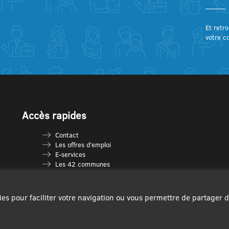
Et retro
votre c
Accès rapides
Contact
Les offres d’emploi
E-services
Les 42 communes
Je vais en déchèterie
Les multi-accueils
Espace France Services
ies pour faciliter votre navigation ou vous permettre de partager 
Les séniors
L’infolettre Com’Vous
Le guide des activités