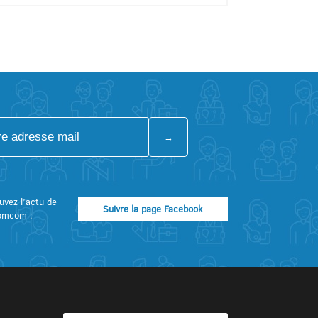
uvez l’actu de
Suivre la page Facebook
omcom :