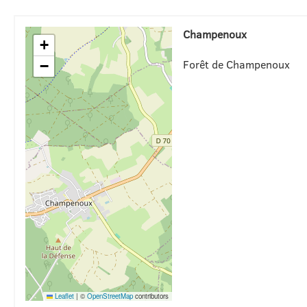
Champenoux
+
Forêt de Champenoux
−
Leaflet
|
©
OpenStreetMap
contributors