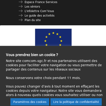
Espace France Services
Les séniors
L’infolettre Com’Vous
Le guide des activités
Plan du site
Vous prendrez bien un cookie ?
Notre site comcom-sgc.fr et nos partenaires utilisent des
cookies pour faciliter votre navigation ou vous permettre de
Ce site internet a été cofinancé par l’Union européenne avec le Fonds
partager des contenus sur les réseaux sociaux
Européen de Développement Régional à hauteur de 12 572€
Nous conservons votre choix pendant 11 mois.
Se
Créer un
Contact
Plan
Mentions
connecter|Se
compte
du
légales
Vous pouvez changer d'avis à tout moment en effaçant les
déconnecter
utilisateur
site
cookies depuis votre navigateur. Notre site vous demandera
alors à nouveau quels cookies vous souhaitez utiliser ou non
Paramètres des cookies
Lire la politique de confidentialité