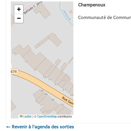
Champenoux
+
Communauté de Communes
−
Leaflet
|
©
OpenStreetMap
contributors
← Revenir à l'agenda des sorties