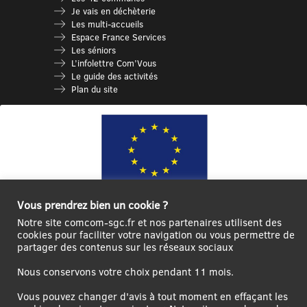
Je vais en déchèterie
Les multi-accueils
Espace France Services
Les séniors
L’infolettre Com’Vous
Le guide des activités
Plan du site
Vous prendrez bien un cookie ?
Notre site comcom-sgc.fr et nos partenaires utilisent des
Ce site internet a été cofinancé par l’Union européenne avec le Fonds
cookies pour faciliter votre navigation ou vous permettre de
Européen de Développement Régional à hauteur de 12 572€
partager des contenus sur les réseaux sociaux
Se
Créer un
Contact
Plan
Mentions
Nous conservons votre choix pendant 11 mois.
connecter|Se
compte
du
légales
déconnecter
utilisateur
site
Vous pouvez changer d'avis à tout moment en effaçant les