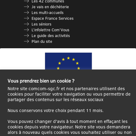
Les 42 communes
Je vais en déchèterie
Les multi-accueils
Espace France Services
Les séniors
L’infolettre Com’Vous
Le guide des activités
Plan du site
Vous prendrez bien un cookie ?
Notre site comcom-sgc.fr et nos partenaires utilisent des
cookies pour faciliter votre navigation ou vous permettre de
partager des contenus sur les réseaux sociaux
Ce site internet a été cofinancé par l’Union européenne avec le Fonds
Européen de Développement Régional à hauteur de 12 572€
Nous conservons votre choix pendant 11 mois.
Se
Créer un
Contact
Plan
Mentions
Vous pouvez changer d'avis à tout moment en effaçant les
connecter|Se
compte
du
légales
cookies depuis votre navigateur. Notre site vous demandera
déconnecter
utilisateur
site
alors à nouveau quels cookies vous souhaitez utiliser ou non