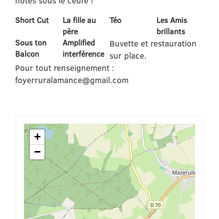
notes sous le cèdre !
Short Cut
La fille au
Téo
Les Amis
père
brillants
Sous ton
Amplified
Buvette et restauration
Balcon
interférence
sur place.
Pour tout renseignement :
foyerruralamance@gmail.com
+
−